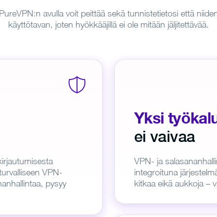
PureVPN:n avulla voit peittää sekä tunnistetietosi että niide
käyttötavan, joten hyökkääjillä ei ole mitään jäljitettävää.
Yksi työkalu
ei vaivaa
irjautumisesta
VPN- ja salasananhallint
 turvalliseen VPN-
integroituna järjestelm
nanhallintaa, pysyy
kitkaa eikä aukkoja – v