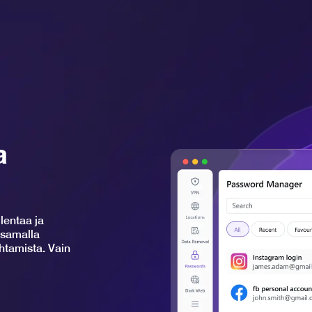
a
lentaa ja
 samalla
ihtamista. Vain