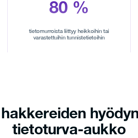
80
%
tietomurroista liittyy heikkoihin tai
varastettuihin tunnistetietoihin
e hakkereiden hyödy
tietoturva-aukko