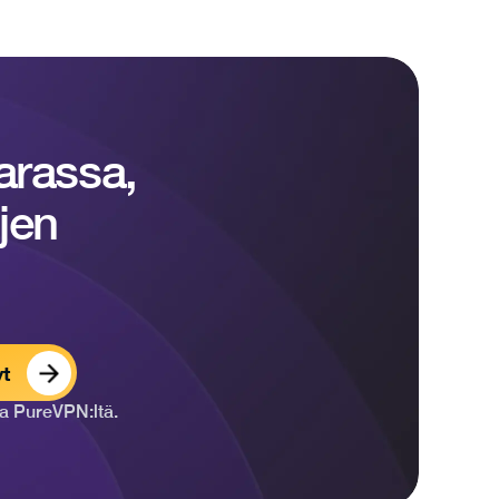
aarassa,
ojen
t
a PureVPN:ltä.