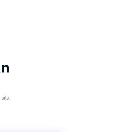
an
sitä.