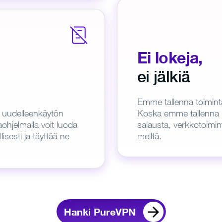
Ei lokeja,
ei jälkiä
Emme tallenna toimint
 uudelleenkäytön
Koska emme tallenna l
ohjelmalla voit luoda
salausta, verkkotoimint
isesti ja täyttää ne
meiltä.
Hanki PureVPN