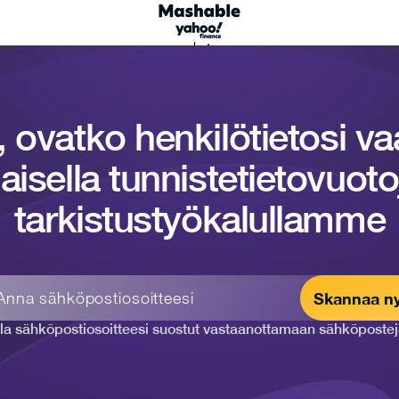
, ovatko henkilötietosi v
aisella tunnistetietovuot
tarkistustyökalullamme
Skannaa ny
la sähköpostiosoitteesi suostut vastaanottamaan sähköpostej